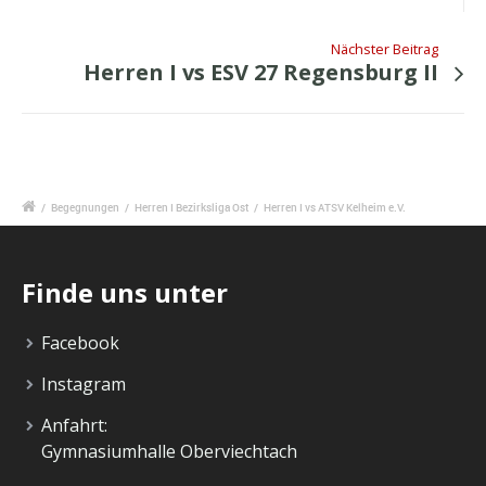
Nächster Beitrag
Herren I vs ESV 27 Regensburg II
/
Begegnungen
/
Herren I Bezirksliga Ost
/
Herren I vs ATSV Kelheim e.V.
Finde uns unter
Facebook
Instagram
Anfahrt:
Gymnasiumhalle Oberviechtach