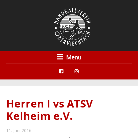
Menu
Herren I vs ATSV
Kelheim e.V.
11. Juni 2016