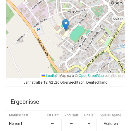
Leaflet
|
Map data ©
OpenStreetMap
contributors
Jahnstraße 18, 92526 Oberviechtach, Deutschland
Ergebnisse
Mannschaft
1st Half
2nd Half
Goals
Spielausgang
Herren I
—
—
—
Verloren