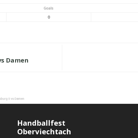
Goals
0
 vs Damen
burg II vs Damen
Handballfest
Oberviechtach