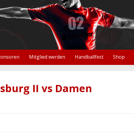
ponsoren
Mitglied werden
Handballfest
Shop
sburg II vs Damen