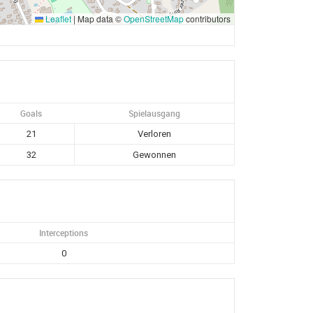
Leaflet
|
Map data ©
OpenStreetMap
contributors
Goals
Spielausgang
21
Verloren
32
Gewonnen
Interceptions
0