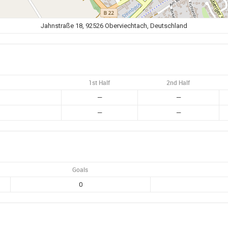
Jahnstraße 18, 92526 Oberviechtach, Deutschland
1st Half
2nd Half
—
—
—
—
Goals
0