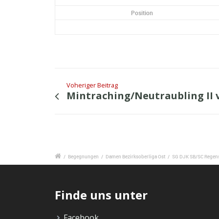
Position
Voheriger Beitrag
Mintraching/Neutraubling II
/
Begegnungen
/
Damen Bezirksoberliga Ost
/
SG DJK SB/SC Regens
Finde uns unter
Facebook