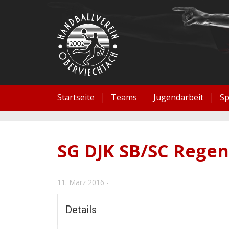
Startseite
Teams
Jugendarbeit
S
SG DJK SB/SC Regen
11. März 2016
Details