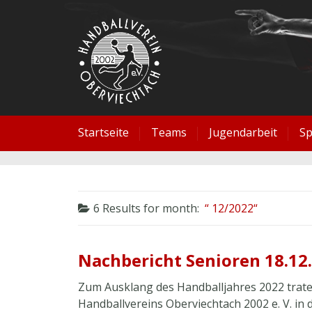
Startseite
Teams
Jugendarbeit
S
6 Results for
month:
12/2022
Nachbericht Senioren 18.12
Zum Ausklang des Handballjahres 2022 trat
Handballvereins Oberviechtach 2002 e. V. in 